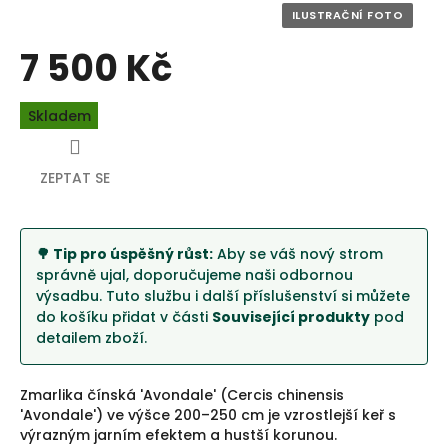
7 500 Kč
Měrná
Skladem
cena:
ZEPTAT SE
🌳 Tip pro úspěšný růst:
Aby se váš nový strom
správně ujal, doporučujeme naši odbornou
výsadbu. Tuto službu i další příslušenství si můžete
do košíku přidat v části
Související produkty
pod
detailem zboží.
Zmarlika čínská 'Avondale' (Cercis chinensis
'Avondale') ve výšce 200–250 cm je vzrostlejší keř s
výrazným jarním efektem a hustší korunou.