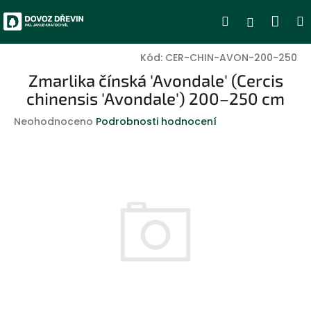
Přejít
Nák
Hledat
Přihlášen
na
obsah
koší
Kód:
CER-CHIN-AVON-200-250
Zmarlika čínská 'Avondale' (Cercis
chinensis 'Avondale') 200–250 cm
Průměrné
Neohodnoceno
Podrobnosti hodnocení
hodnocení
produktu
je
0,0
z
5
hvězdiček.