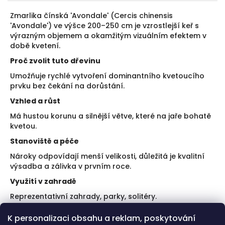
Zmarlika čínská 'Avondale' (Cercis chinensis
'Avondale') ve výšce 200–250 cm je vzrostlejší keř s
výrazným objemem a okamžitým vizuálním efektem v
době kvetení.
Proč zvolit tuto dřevinu
Umožňuje rychlé vytvoření dominantního kvetoucího
prvku bez čekání na dorůstání.
Vzhled a růst
Má hustou korunu a silnější větve, které na jaře bohatě
kvetou.
Stanoviště a péče
Nároky odpovídají menší velikosti, důležitá je kvalitní
výsadba a zálivka v prvním roce.
Využití v zahradě
Reprezentativní zahrady, parky, solitéry.
Doporučení k výsadbě
K personalizaci obsahu a reklam, poskytování