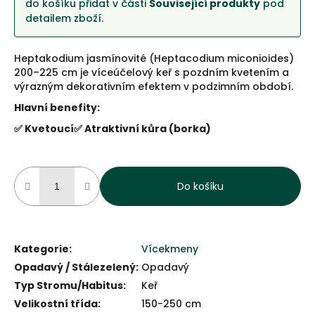
do košíku přidat v části
Související produkty
pod
detailem zboží.
Heptakodium jasmínovité (Heptacodium miconioides)
200–225 cm je víceúčelový keř s pozdním kvetením a
výrazným dekorativním efektem v podzimním období.
Hlavní benefity:
✅ Kvetoucí
✅ Atraktivní kůra (borka)
Do košíku
Kategorie
:
Vícekmeny
Opadavý / Stálezelený
:
Opadavý
Typ Stromu/Habitus
:
Keř
Velikostní třída
:
150-250 cm