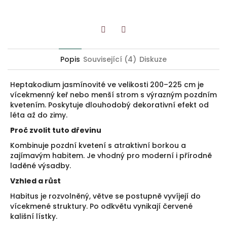
Twitter
Facebook
Popis
Související (4)
Diskuze
Heptakodium jasmínovité ve velikosti 200–225 cm je
vícekmenný keř nebo menší strom s výrazným pozdním
kvetením. Poskytuje dlouhodobý dekorativní efekt od
léta až do zimy.
Proč zvolit tuto dřevinu
Kombinuje pozdní kvetení s atraktivní borkou a
zajímavým habitem. Je vhodný pro moderní i přírodně
laděné výsadby.
Vzhled a růst
Habitus je rozvolněný, větve se postupně vyvíjejí do
vícekmené struktury. Po odkvětu vynikají červené
kališní lístky.