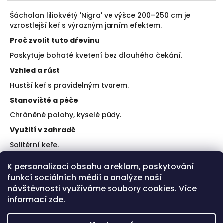
Šácholan liliokvětý 'Nigra' ve výšce 200–250 cm je
vzrostlejší keř s výrazným jarním efektem.
Proč zvolit tuto dřevinu
Poskytuje bohaté kvetení bez dlouhého čekání.
Vzhled a růst
Hustší keř s pravidelným tvarem.
Stanoviště a péče
Chráněné polohy, kyselé půdy.
Využití v zahradě
Solitérní keře.
Doporučení k výsadbě
K personalizaci obsahu a reklam, poskytování
funkcí sociálních médií a analýze naší
Zajistěte kvalitní substrát.
Udržujte rovnoměrnou vlhkost.
návštěvnosti využíváme soubory cookies. Více
informací
zde
.
Plusy a limity
Výrazná barva květů.