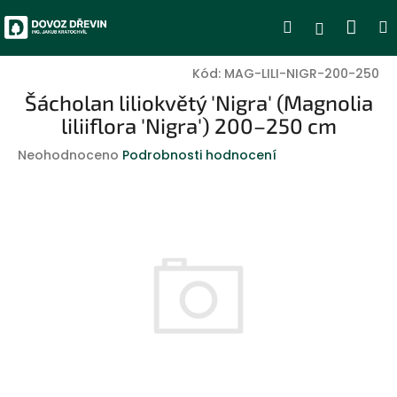
Přejít
Nák
Hledat
Přihlášen
na
obsah
koší
Kód:
MAG-LILI-NIGR-200-250
Šácholan liliokvětý 'Nigra' (Magnolia
liliiflora 'Nigra') 200–250 cm
Průměrné
Neohodnoceno
Podrobnosti hodnocení
hodnocení
produktu
je
0,0
z
5
hvězdiček.