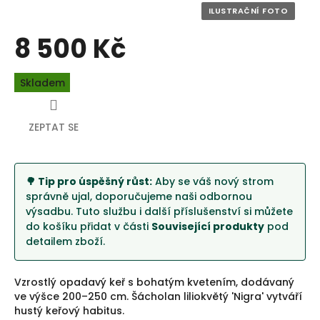
8 500 Kč
Měrná
Skladem
cena:
ZEPTAT SE
🌳 Tip pro úspěšný růst:
Aby se váš nový strom
správně ujal, doporučujeme naši odbornou
výsadbu. Tuto službu i další příslušenství si můžete
do košíku přidat v části
Související produkty
pod
detailem zboží.
Vzrostlý opadavý keř s bohatým kvetením, dodávaný
ve výšce 200–250 cm. Šácholan liliokvětý 'Nigra' vytváří
hustý keřový habitus.